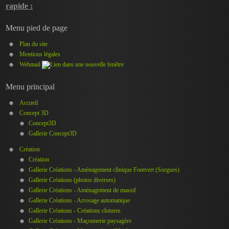
rapide :
Menu pied de page
Plan du site
Mentions légales
Webmail
Menu principal
Accueil
Concept 3D
Concept3D
Gallerie Concept3D
Création
Création
Gallerie Créations - Aménagement clinique Fontvert (Sorgues)
Gallerie Créations (photos diverses)
Gallerie Créations - Aménagement de massif
Gallerie Créations - Arrosage automatique
Gallerie Créations - Créations clotures
Gallerie Créations - Maçonnerie paysagère