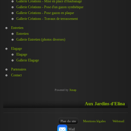
Gallerie Créations - Mise en place d'Haubanage
Gallerie Créations - Pose d'un gazon synthétique
Gallerie Créations - Pose gazon en plaque
Gallerie Créations - Travaux de terrassement
Entretien
Entretien
Gallerie Entretien (photos diverses)
Elagage
Elagage
Gallerie Elagage
Partenaires
Contact
Powered by
Xmap
Aux Jardins d'Elina
Plan du site
Mentions légales
Webmail
Mail